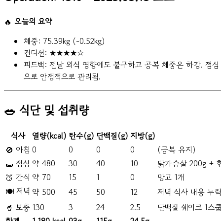
🔥
오늘의 요약
체중: 75.39kg (-0.52kg)
컨디션: ★★★★☆
피드백: 전날 외식 영향에도 불구하고 공복 체중은 하강. 점심
으로 안정적으로 관리됨.
🥗 식단 및 섭취량
식사
열량(kcal)
탄수(g)
단백질(g)
지방(g)
🚫 아침
0
0
0
0
(공복 유지)
🌯 점심
약 480
30
40
10
닭가슴살 200g +
🍑 간식
약 70
15
1
0
망고 1개
🍽️ 저녁
약 500
45
50
12
저녁 식사 내용 누락
🥤 보충
130
3
24
2.5
단백질 쉐이크 1스